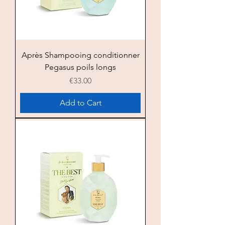
Après Shampooing conditionner
Pegasus poils longs
Price
€33.00
Add to Cart