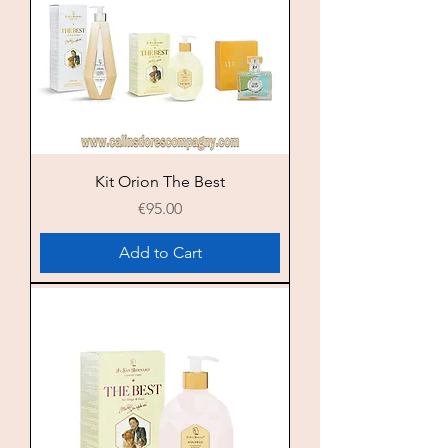
Kit Orion The Best
Price
€95.00
Add to Cart