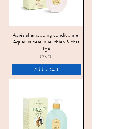
Après shampooing conditionner
Aquarius peau nue, chien & chat
âgé
Price
€33.00
Add to Cart