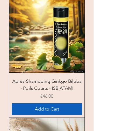
Après-Shampoing Ginkgo Biloba
- Poils Courts - ISB ATAMI
Price
€46.00
Add to Cart