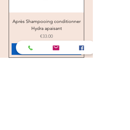
Après Shampooing conditionner
Hydra apaisant
Price
€33.00
Add to Cart