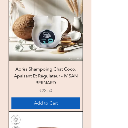
Après Shampoing Chat Coco,
Apaisant Et Régulateur - IV SAN
BERNARD
Price
€22.50
Add to Cart