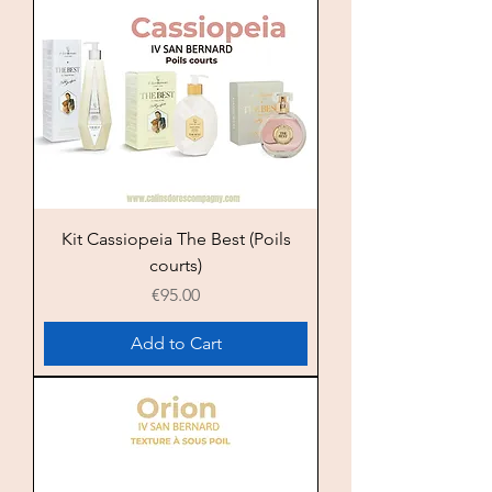
Kit Cassiopeia The Best (Poils
courts)
Price
€95.00
Add to Cart