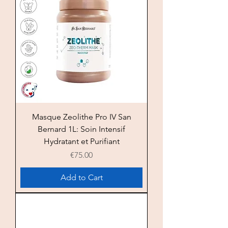
Masque Zeolithe Pro IV San
Bernard 1L: Soin Intensif
Hydratant et Purifiant
Price
€75.00
Add to Cart