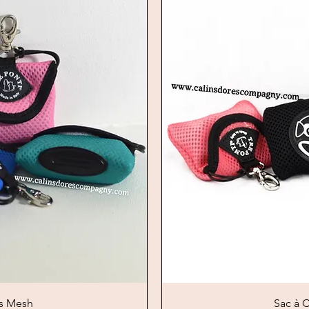
iew
Qu
es Mesh
Sac à C