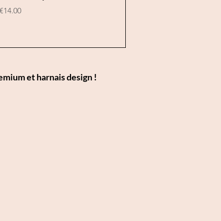
Price
€14.00
emium et harnais design !