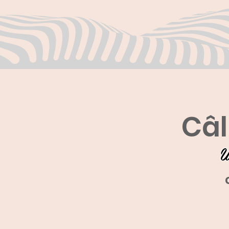
Câl
U