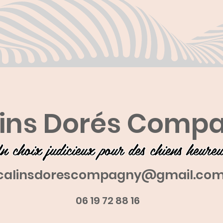
ins Dorés Comp
n choix judicieux pour des chiens heure
calinsdorescompagny@gmail.co
06 19 72 88 16