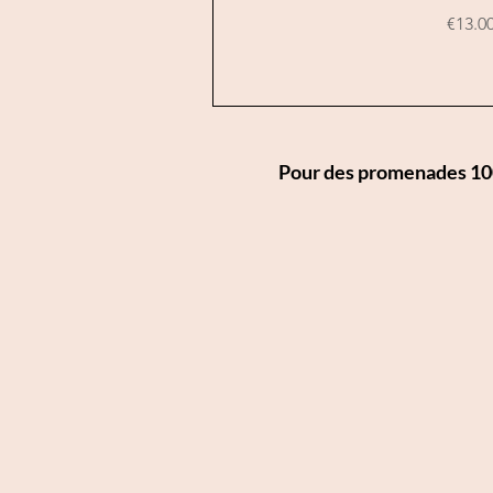
Price
€13.0
Pour des promenades 100 