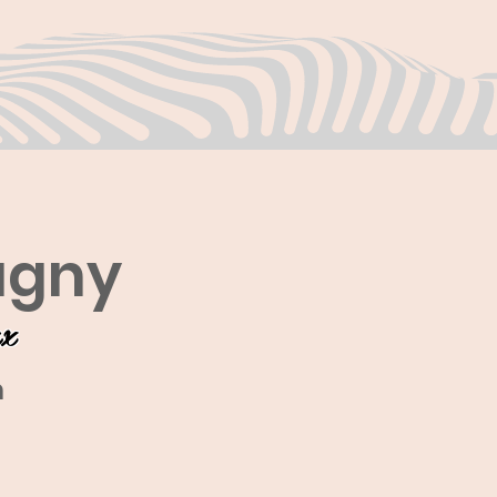
agny
ux
m