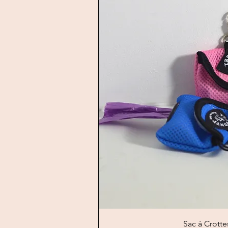
Quick V
Sac à Crott