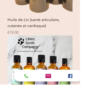
Huile de Lin (santé articulaire,
cutanée et cardiaque)
Price
€19.00
Fleur de Bach Velbecia