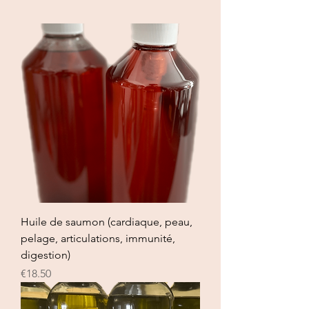
Huile de saumon (cardiaque, peau,
pelage, articulations, immunité,
digestion)
Price
€18.50