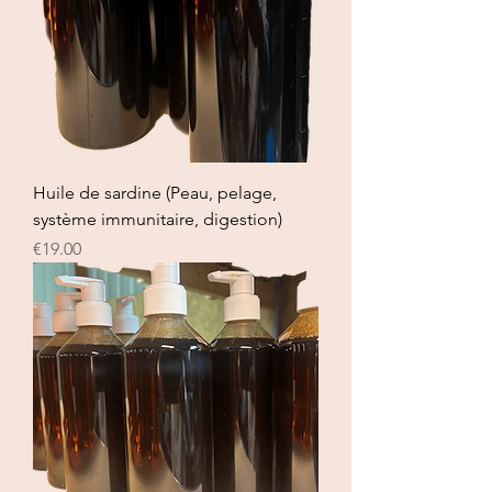
Huile de sardine (Peau, pelage,
système immunitaire, digestion)
Price
€19.00