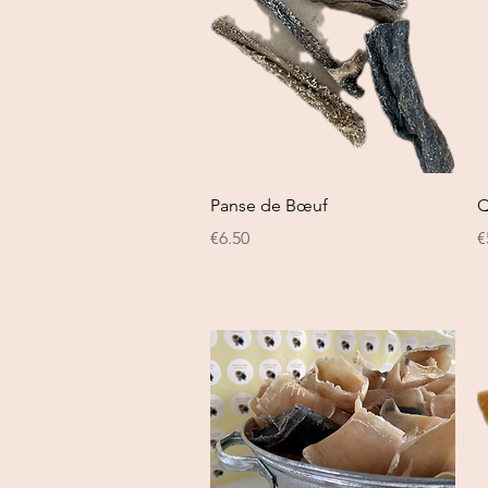
Quick View
Panse de Bœuf
Q
Price
P
€6.50
€