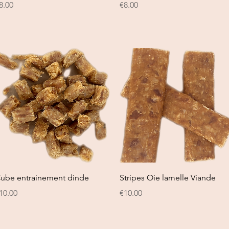
rice
Price
8.00
€8.00
Quick View
Quick View
ube entrainement dinde
Stripes Oie lamelle Viande
rice
Price
10.00
€10.00