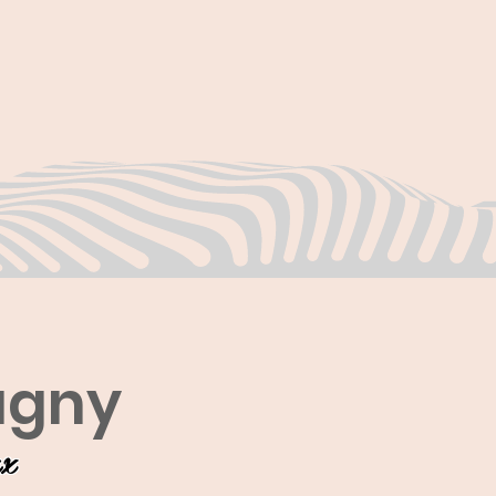
agny
ux