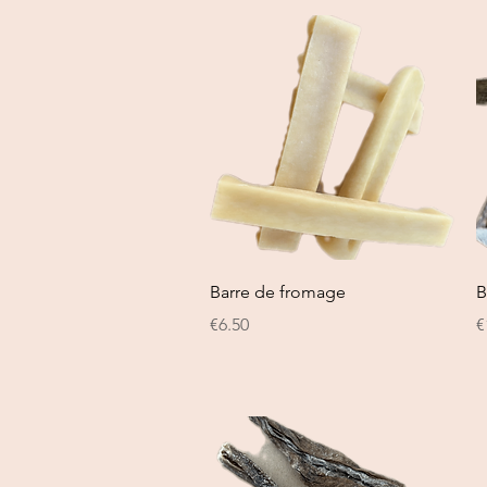
Quick View
Barre de fromage
B
Price
P
€6.50
€