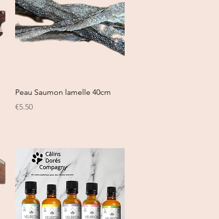
Quick View
Peau Saumon lamelle 40cm
Price
€5.50