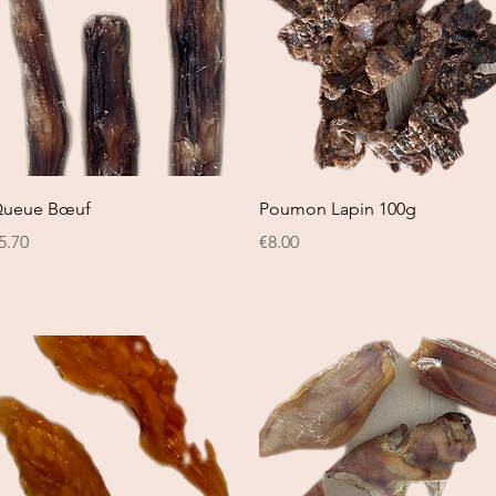
Quick View
Quick View
ueue Bœuf
Poumon Lapin 100g
rice
Price
5.70
€8.00