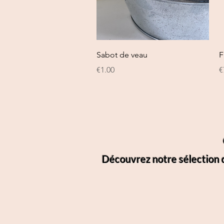
Quick View
Sabot de veau
F
Price
P
€1.00
€
Découvrez notre sélection d