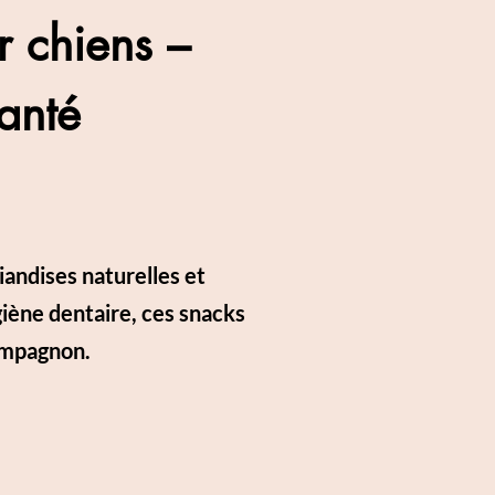
r chiens –
santé
andises naturelles et
giène dentaire, ces snacks
compagnon.