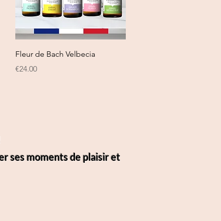
Quick View
Fleur de Bach Velbecia
Price
€24.00
!
er ses moments de plaisir et