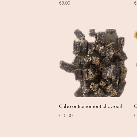
Price
P
€8.00
€
Quick View
Cube entrainement chevreuil
C
Price
P
€10.00
€