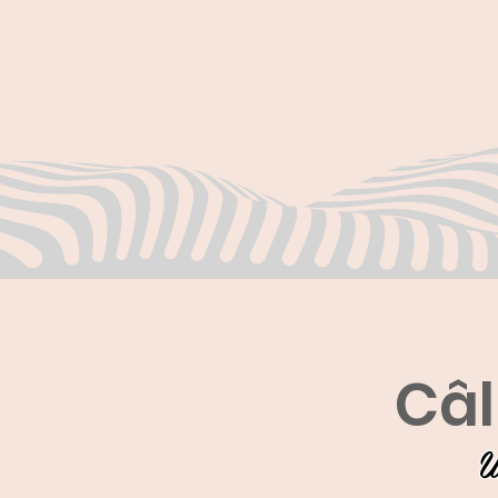
Câl
U