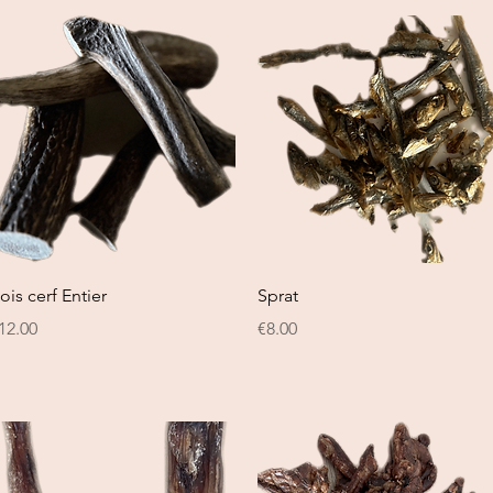
Quick View
Quick View
ois cerf Entier
Sprat
rice
Price
12.00
€8.00