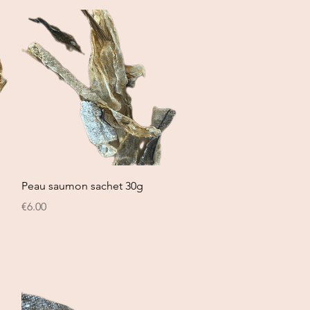
Quick View
Peau saumon sachet 30g
Price
€6.00