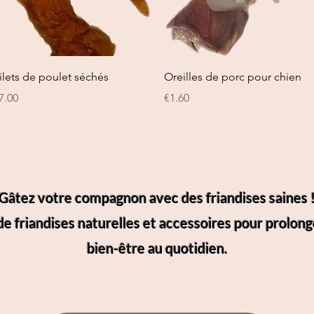
Quick View
Quick View
ilets de poulet séchés
Oreilles de porc pour chien
rice
Price
7.00
€1.60
Gâtez votre compagnon avec des friandises saines 
e friandises naturelles et accessoires pour prolong
bien-être au quotidien.