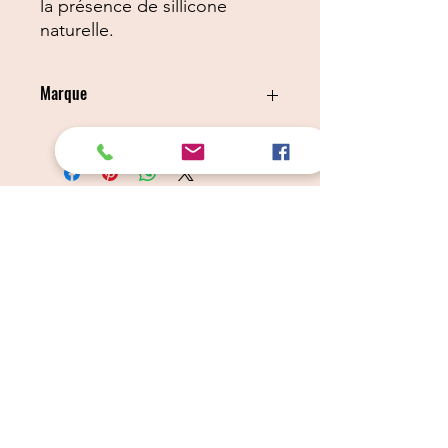
la présence de sillicone
naturelle.
Marque
IV SAN BERNARD
Câlins Dorés
Compagny
Un choix judicieux pour des chiens heureux
calinsdorescompagny@gmail.com
06 19 72 88 16