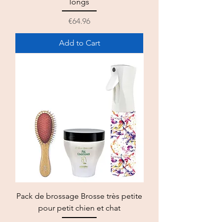
longs
Price
€64.96
Add to Cart
Pack de brossage Brosse très petite
pour petit chien et chat