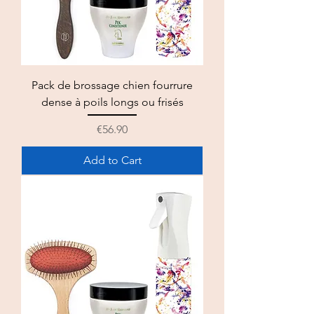
Pack de brossage chien fourrure
dense à poils longs ou frisés
Price
€56.90
Add to Cart