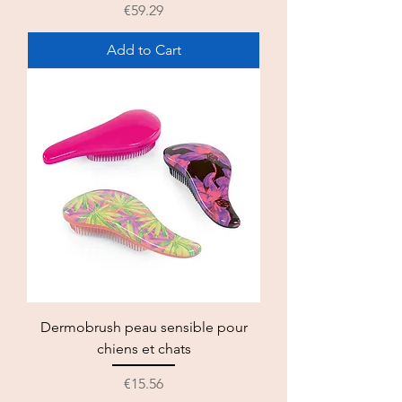
Price
€59.29
Add to Cart
Dermobrush peau sensible pour
chiens et chats
Price
€15.56