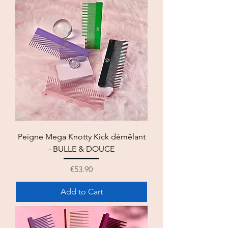
Peigne Mega Knotty Kick démêlant
- BULLE & DOUCE
Price
€53.90
Add to Cart