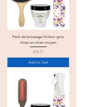
Pack de brossage finition gros
chien et chien moyen
Price
€76.77
Add to Cart