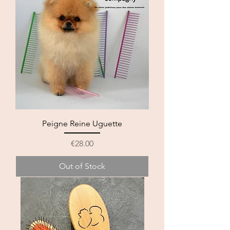
Peigne Reine Uguette
Price
€28.00
Out of Stock