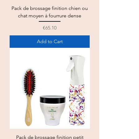
Pack de brossage finition chien ou
chat moyen à fourrure dense
Price
€65.10
Add to Cart
Pack de brossage finition petit