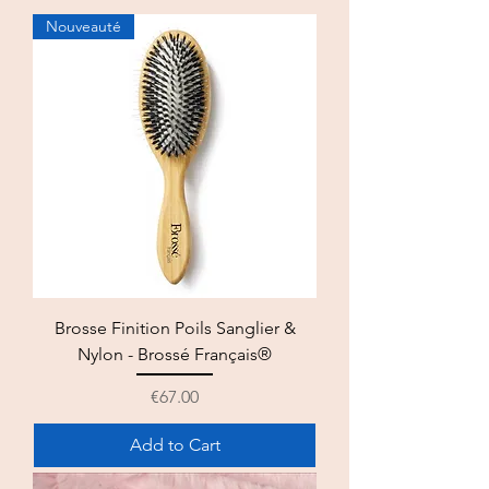
Nouveauté
Brosse Finition Poils Sanglier &
Nylon - Brossé Français®
Price
€67.00
Add to Cart