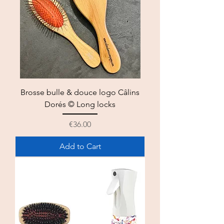
Brosse bulle & douce logo Câlins
Dorés © Long locks
Price
€36.00
Add to Cart