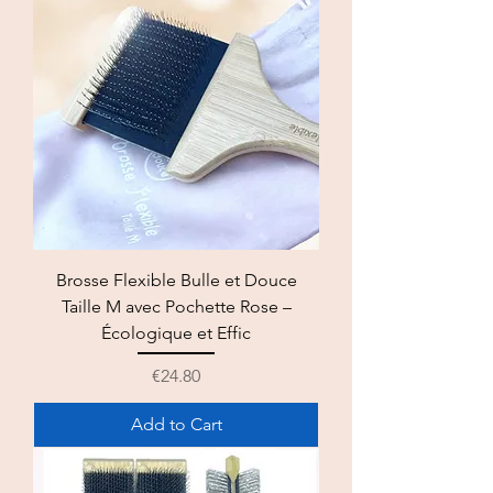
Brosse Flexible Bulle et Douce
Taille M avec Pochette Rose –
Écologique et Effic
Price
€24.80
Add to Cart