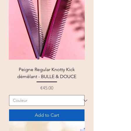
Peigne Regular Knotty Kick
démêlant - BULLE & DOUCE
Price
€45.00
Add to Cart