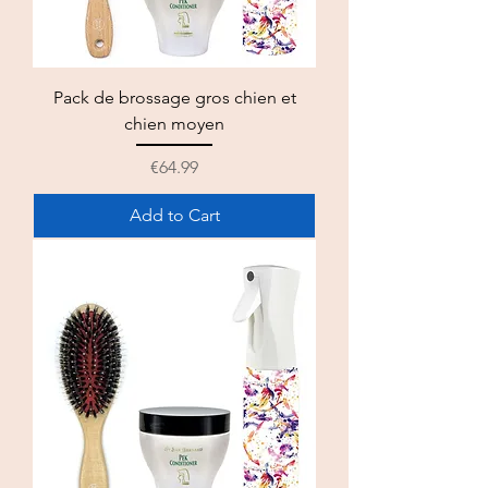
Pack de brossage gros chien et
chien moyen
Price
€64.99
Add to Cart