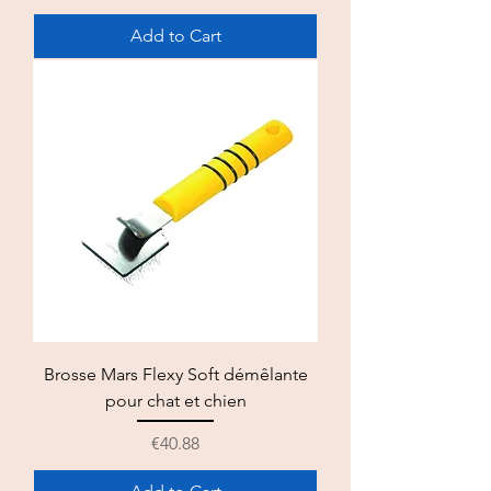
Add to Cart
Brosse Mars Flexy Soft démêlante
pour chat et chien
Price
€40.88