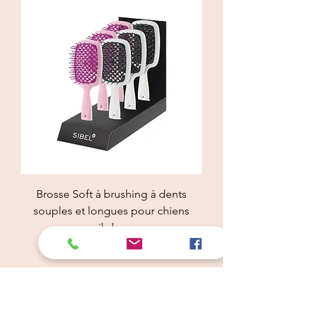
Brosse Soft à brushing à dents
souples et longues pour chiens
poils longs
Price
€30.42
Add to Cart