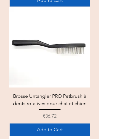
Add to Cart
Brosse Untangler PRO Petbrush à
dents rotatives pour chat et chien
Price
€36.72
Add to Cart