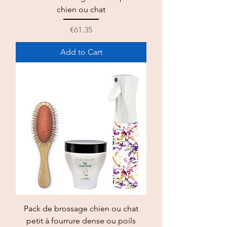
chien ou chat
Price
€61.35
Add to Cart
Pack de brossage chien ou chat
petit à fourrure dense ou poils