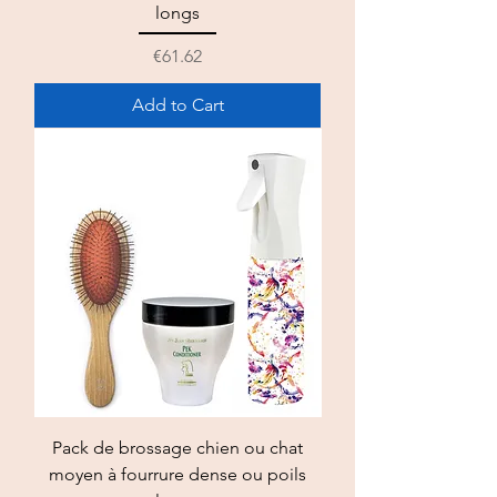
longs
Price
€61.62
Add to Cart
Pack de brossage chien ou chat
moyen à fourrure dense ou poils