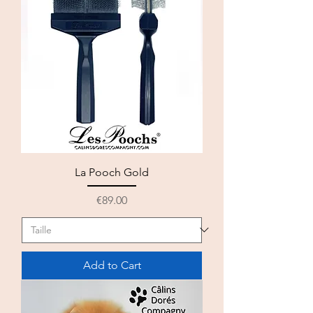
La Pooch Gold
Price
€89.00
Add to Cart