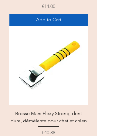
Price
€14.00
Add to Cart
Brosse Mars Flexy Strong, dent
dure, démêlante pour chat et chien
Price
€40.88