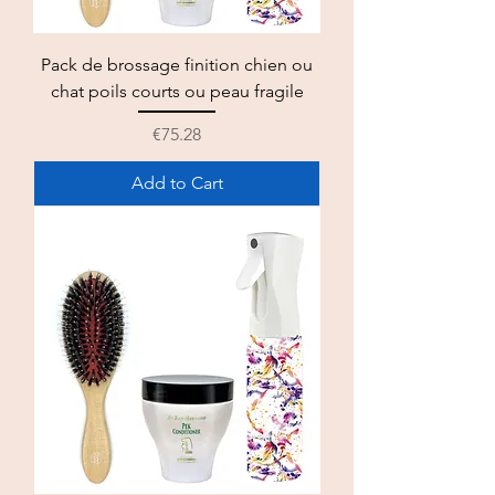
Pack de brossage finition chien ou
chat poils courts ou peau fragile
Price
€75.28
Add to Cart