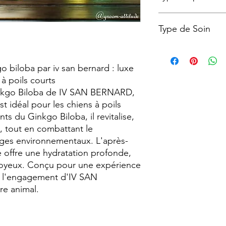
Court, Dalmatien, D
Dogue Argentin, Jack R
Poil court
Mâtin, Petit Brabançon
Type de Soin
Rottweiler, Shar Peï,
Peau Sensible, Peau 
 biloba par iv san bernard : luxe
 à poils courts
nkgo Biloba de IV SAN BERNARD,
t idéal pour les chiens à poils
ts du Ginkgo Biloba, il revitalise,
, tout en combattant le
ages environnementaux. L'après-
offre une hydratation profonde,
 soyeux. Conçu pour une expérience
se l'engagement d'IV SAN
re animal.