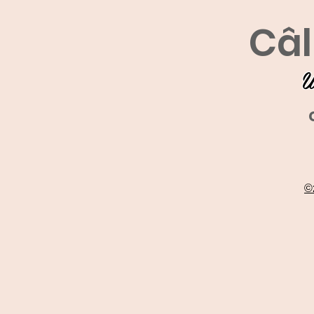
Câl
U
©