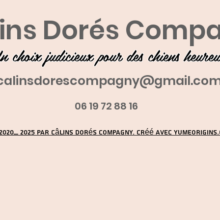
ins Dorés Comp
n choix judicieux pour des chiens heure
calinsdorescompagny@gmail.co
06 19 72 88 16
2020_ 2025 par Câlins Dorés Compagny. Créé avec YUMEORIGINS