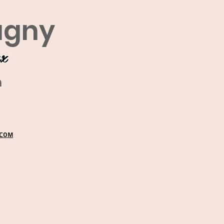
agny
ux
m
.COM