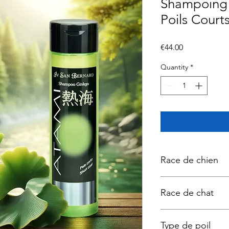
Shampoing 
Poils Court
Price
€44.00
Quantity
*
Race de chien
American Bully, Base
Race de chat
Berger Belge Malinoi
Américain, Bouledog
Boxer, Brachet, Bra
Oriental
Bullmastiff, Bull Terr
Type de poil