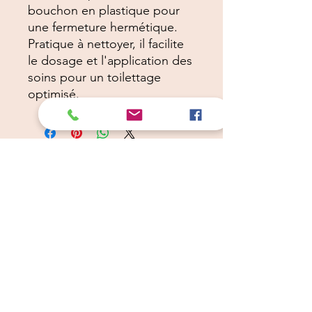
bouchon en plastique pour
une fermeture hermétique.
Pratique à nettoyer, il facilite
le dosage et l'application des
soins pour un toilettage
optimisé.
Câlins Dorés
Compagny
Un choix judicieux pour des chiens heureux
calinsdorescompagny@gmail.com
06 19 72 88 16