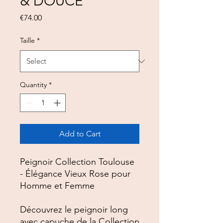
& DOUCE
Price
€74.00
Taille
*
Quantity
*
Add to Cart
Peignoir Collection Toulouse
- Élégance Vieux Rose pour
Homme et Femme
Découvrez le peignoir long
avec capuche de la Collection