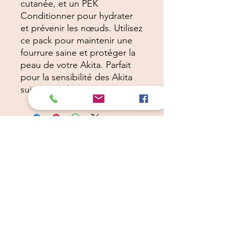
cutanée, et un PEK
Conditionner pour hydrater
et prévenir les nœuds. Utilisez
ce pack pour maintenir une
fourrure saine et protéger la
peau de votre Akita. Parfait
pour la sensibilité des Akita
sujets aux dermatites.
Câlins Dorés
Compagny
Un choix judicieux pour des chiens heureux
calinsdorescompagny@gmail.com