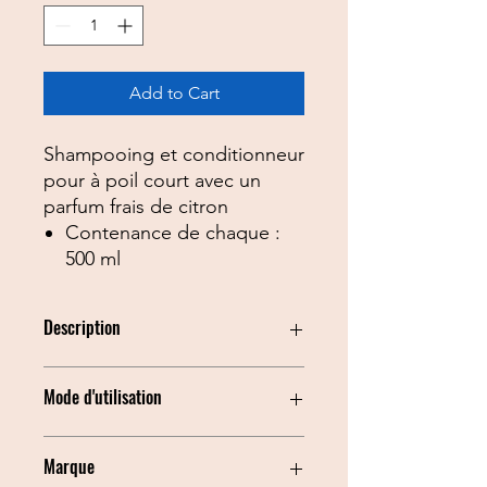
Add to Cart
Shampooing et conditionneur
pour à poil court avec un
parfum frais de citron
Contenance de chaque :
500 ml
Description
Shampooing pour animaux à poil
Mode d'utilisation
court et chien d'eau (cocker,
golden retriever, ...) La mousse
riche du shampooing a une action
Utilisation des shampooings et après-
Marque
hydratante et est facile à rincer.
shampoings de la gamme