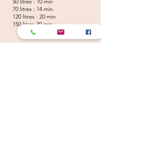
50 litres : 10 min

70 litres : 14 min

120 litres : 20 min

150 litres 30 min

Pour ozoner vos cosmétiques 
:

100 ml : 15 secondes

150 ml : 15 secondes

200 ml : 25 secondes

ATTENTION : si vous ozonez 
vos cosmétiques, vous 
perdrez de la fragrance

Pour l'air ambiant : AUCUN 
ÊTRE VIVANT NE DEVRA 
ÊTRE DANS LA PIÈCE au 