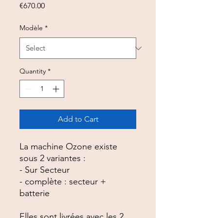
Price
€670.00
Modèle
*
Quantity
*
Add to Cart
La machine Ozone existe 
sous 2 variantes : 

- Sur Secteur

- complète : secteur + 
batterie

Elles sont livrées avec les 2 