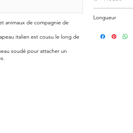
La laisse est munie 
Longueur
distributeur de sacs 
s et animaux de compagnie de
130 cm
apeau italien est cousu le long de
nneau soudé pour attacher un
es.