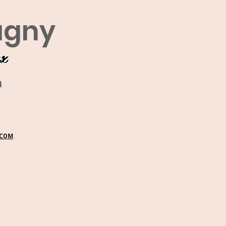
agny
ux
m
.COM