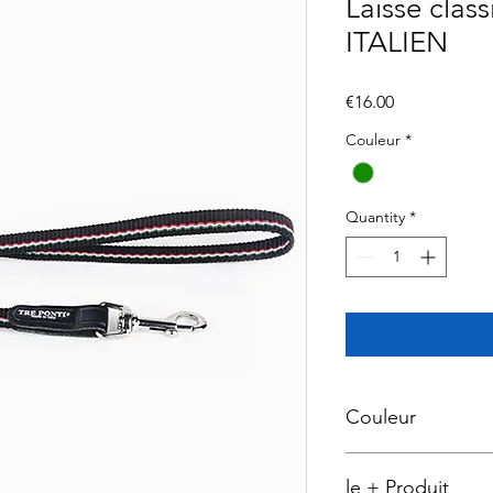
Laisse cla
ITALIEN
Price
€16.00
Couleur
*
Quantity
*
Couleur
Noire et possède un l
le + Produit