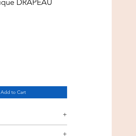
ssique DRAPEAU
Add to Cart
iseré du drapeau de l'Italie