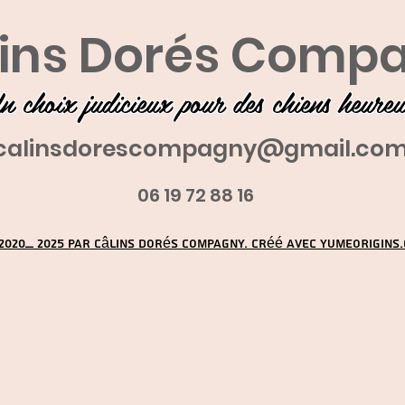
ins Dorés Comp
n choix judicieux pour des chiens heure
calinsdorescompagny@gmail.co
06 19 72 88 16
2020_ 2025 par Câlins Dorés Compagny. Créé avec YUMEORIGINS