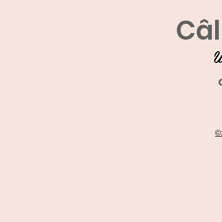
Câl
U
©