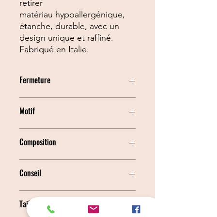
retirer
matériau hypoallergénique,
étanche, durable, avec un
design unique et raffiné.
Fabriqué en Italie.
Fermeture
Cordon Ajustable
Motif
Zèbre
Composition
Polyester imprimé et assorti
Conseil
Vérifiez régulièrement l'état de la
Taille
sangle réglable; il est préférable de
retirer le harnais ou d'éviter de laisser