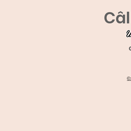
Câl
U
©