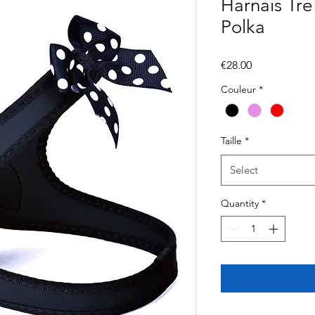
Harnais Tre
Polka
Price
€28.00
Couleur
*
Taille
*
Select
Quantity
*