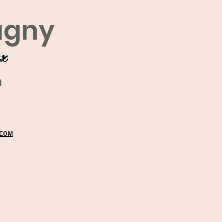
agny
ux
m
.COM