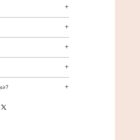
assorti
sir?
TOUR DE POITRAIL
Entre 25 et 30 cm
Entre 30 et 35 cm