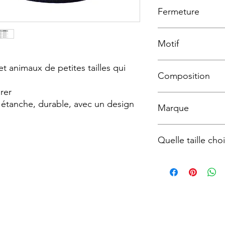
Fermeture
Boucle en Plastique
Motif
Fashion Polka
t animaux de petites tailles qui
Composition
irer
Polyester imprimé et 
 étanche, durable, avec un design
Marque
Tre-ponti
Quelle taille choi
TAILLE
1
1,5