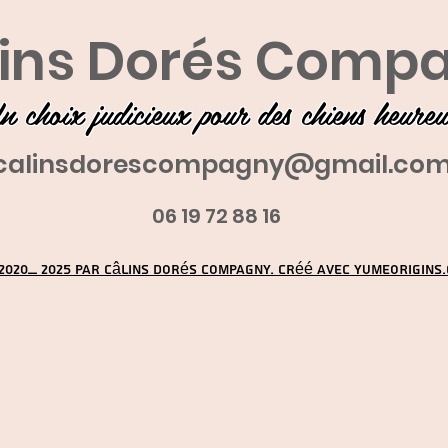
ins Dorés Comp
n choix judicieux pour des chiens heure
calinsdorescompagny@gmail.co
06 19 72 88 16
2020_ 2025 par Câlins Dorés Compagny. Créé avec YUMEORIGINS