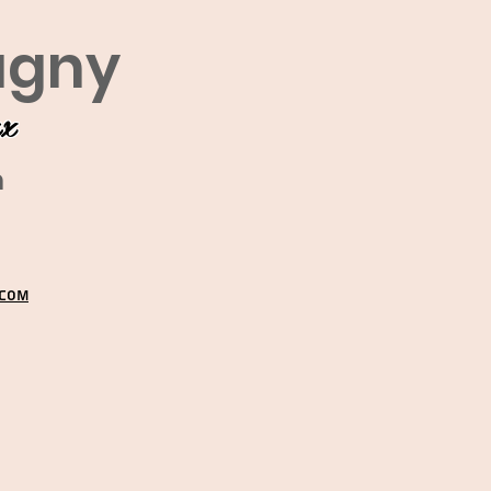
agny
ux
m
.COM