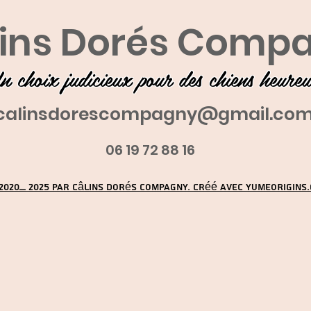
ins Dorés Comp
n choix judicieux pour des chiens heure
calinsdorescompagny@gmail.co
06 19 72 88 16
2020_ 2025 par Câlins Dorés Compagny. Créé avec YUMEORIGINS