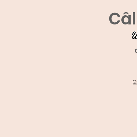
Câl
U
©